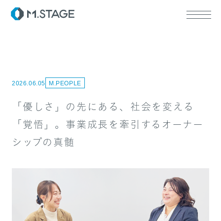
2026.06.05
M.PEOPLE
ABOUT TOP
代表挨拶
「優しさ」の先にある、社会を変える
会社情報
SERVICE TOP
「覚悟」。事業成長を牽引するオーナー
ウェルビーイング
シップの真髄
医療人材
RECRUIT