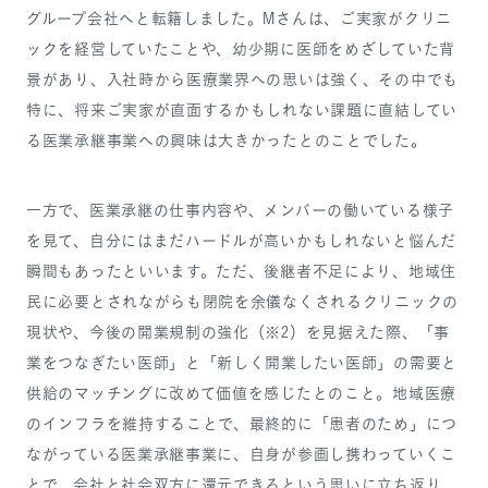
グループ会社へと転籍しました。Mさんは、ご実家がクリニ
ックを経営していたことや、幼少期に医師をめざしていた背
景があり、入社時から医療業界への思いは強く、その中でも
特に、将来ご実家が直面するかもしれない課題に直結してい
る医業承継事業への興味は大きかったとのことでした。
一方で、医業承継の仕事内容や、メンバーの働いている様子
を見て、自分にはまだハードルが高いかもしれないと悩んだ
瞬間もあったといいます。ただ、後継者不足により、地域住
民に必要とされながらも閉院を余儀なくされるクリニックの
現状や、今後の開業規制の強化（※2）を見据えた際、「事
業をつなぎたい医師」と「新しく開業したい医師」の需要と
供給のマッチングに改めて価値を感じたとのこと。地域医療
のインフラを維持することで、最終的に「患者のため」につ
ながっている医業承継事業に、自身が参画し携わっていくこ
とで、会社と社会双方に還元できるという思いに立ち返り、