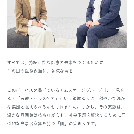
SANPO NAVI
DR.転職なび
DR.アルなび
プライバシーポリシー
すべては、持続可能な医療の未来をつくるために
情報セキュリティに関する方針
この国の医療課題に、多様な解を
医療人材事業許可内容について
フリーランスの皆様へ
このパーパスを掲げているエムステージグループは、一見す
ると「医療・ヘルスケア」という領域ゆえに、穏やかで温か
な集団と捉えられるかもしれません。しかし、その実態は、
温かな雰囲気は持ちながらも、社会課題を解決するために圧
倒的な当事者意識を持つ「個」の集まりです。