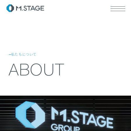
ABOUT TOP
私たちについて
代表挨拶
ABOUT
会社情報
SERVICE TOP
ウェルビーイング
医療人材
RECRUIT