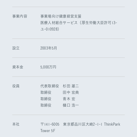
事業内容
事業場向け健康経営支援
医療人材総合サービス（厚生労働大臣許可13-
ユ-010928）
設立
2003年5月
資本金
5,000万円
役員
代表取締役 杉田 雄二
取締役 田中 宏典
取締役 青木 宏
取締役 樋口 浩一
本社
〒141-6005 東京都品川区大崎2-1-1 ThinkPark
Tower 5F