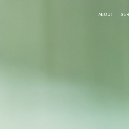
ABOUT
SER
VICE TOP
ABOUT TOP
WELL-BEING
TOP MESSAGE
MEDICAL HUMAN RESOURC
INFORMATION