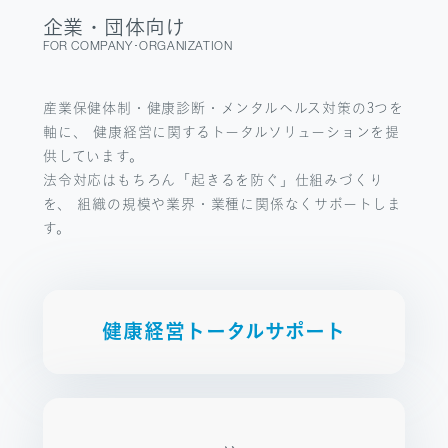
企業・団体向け
FOR COMPANY･ORGANIZATION
WELL-BEING
SANPO NAVI
産業保健体制・健康診断・メンタルヘルス対策の3つを
DR.転職なび
軸に、
健康経営に関するトータルソリューションを提
供しています。
DR.アルなび
MEDICAL HUMAN RESOURCE
法令対応はもちろん「起きるを防ぐ」仕組みづくり
プライバシーポリシー
を、
組織の規模や業界・業種に関係なくサポートしま
情報セキュリティに関する方針
す。
医療人材事業許可内容について
フリーランスの皆様へ
健康経営トータルサポート