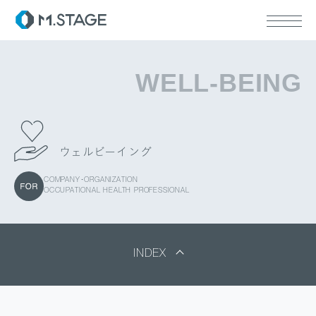
WELL-BEING
ABOUT TOP
代表挨拶
ウェルビーイング
会社情報
SERVICE TOP
COMPANY･ORGANIZATION
ウェルビーイング
OCCUPATIONAL HEALTH PROFESSIONAL
医療人材
RECRUIT
INDEX
SERVICE TOP