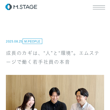
2025.08.25
M.PEOPLE
ABOUT TOP
代表挨拶
成長のカギは、“人”と“環境”。エムステ
会社情報
SERVICE TOP
ージで働く若手社員の本音
ウェルビーイング
医療人材
RECRUIT