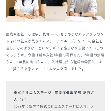
SANPO NAVI
DR.転職なび
医療や福祉、心理学、教育──。さまざまなバックグラウン
DR.アルなび
ドを持つ社員が集うエムステージグループ。なぜこの会社を
プライバシーポリシー
選び、どのようなことにやりがいを感じながら働いているの
情報セキュリティに関する方針
でしょうか。今回は新卒入社3年目の葛西さん、2年目の渡邉
医療人材事業許可内容について
さん、1年目の高山さんに、入社理由から職場の雰囲気、そ
フリーランスの皆様へ
して描く将来像まで、リアルな声を伺いました。
株式会社エムステージ 産業保健事業部 葛西さ
ん
（右）
2023年に新卒で株式会社エムステージに入社。入