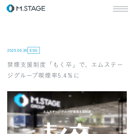
2025.05.30
ESG
ABOUT TOP
代表挨拶
禁煙支援制度「もく卒」で、エムステー
会社情報
SERVICE TOP
ジグループ喫煙率5.4％に
ウェルビーイング
医療人材
RECRUIT