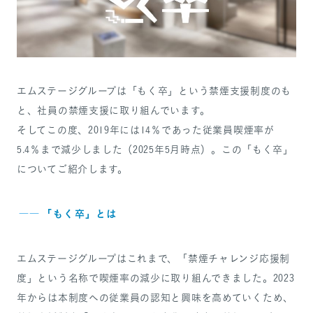
SANPO NAVI
DR.転職なび
エムステージグループは「もく卒」という禁煙支援制度のも
と、社員の禁煙支援に取り組んでいます。
DR.アルなび
プライバシーポリシー
そしてこの度、2019年には14％であった従業員喫煙率が
情報セキュリティに関する方針
5.4％まで減少しました（2025年5月時点）。この「もく卒」
医療人材事業許可内容について
についてご紹介します。
フリーランスの皆様へ
――
「もく卒」とは
エムステージグループはこれまで、「禁煙チャレンジ応援制
度」という名称で喫煙率の減少に取り組んできました。2023
年からは本制度への従業員の認知と興味を高めていくため、