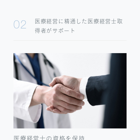
医療経営に精通した
医療経営士取
02
得者がサポート
医療経営士の
資格を保持