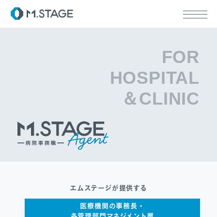
FOR
HOSPITAL
ABOUT TOP
＆CLINIC
代表挨拶
会社情報
SERVICE TOP
ウェルビーイング
医療人材
RECRUIT
エムステージが提供する
医療機関の事務長・
各管理部門マネジメント層