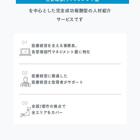
を中心とした
完全成功報酬型の人材紹介
サービスです
SANPO NAVI
DR.転職なび
01
医療経営を支える事務長、
DR.アルなび
各管理部門マネジメント層に特化
プライバシーポリシー
情報セキュリティに関する方針
02
医療人材事業許可内容について
医療経営に精通した
医療経営士取得者がサポート
フリーランスの皆様へ
03
全国7都市の拠点で
全エリアをカバー