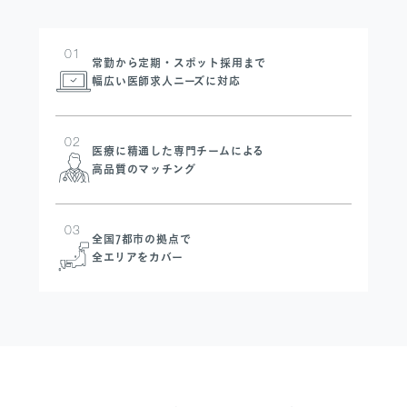
01
常勤から定期・スポット採用まで
幅広い医師求人ニーズに対応
SANPO NAVI
DR.転職なび
DR.アルなび
02
医療に精通した専門チームによる
プライバシーポリシー
高品質のマッチング
情報セキュリティに関する方針
医療人材事業許可内容について
03
全国7都市の拠点で
フリーランスの皆様へ
全エリアをカバー