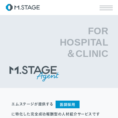
FOR
HOSPITAL
ABOUT TOP
＆CLINIC
代表挨拶
会社情報
SERVICE TOP
ウェルビーイング
医療人材
RECRUIT
エムステージが提供する
医師採用
に特化した完全成功報酬型の人材紹介サービスです