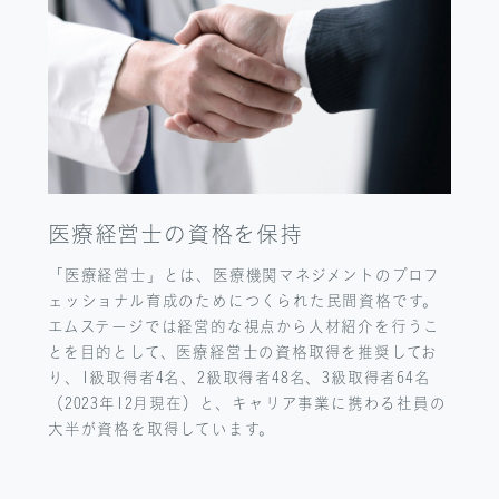
医療経営士の
資格を保持
「医療経営士」とは、医療機関マネジメントのプロフ
ェッショナル育成のためにつくられた民間資格です。
エムステージでは経営的な視点から人材紹介を行うこ
とを目的として、医療経営士の資格取得を推奨してお
り、1級取得者4名、2級取得者48名、3級取得者64名
（2023年12月現在）と、キャリア事業に携わる社員の
大半が資格を取得しています。