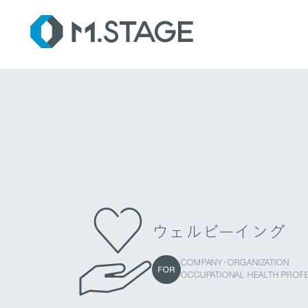
SER
ウェルビーイング
COMPANY･ORGANIZATION
OCCUPATIONAL HEALTH PROF