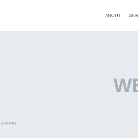
ABOUT
SER
VICE TOP
ABOUT TOP
WELL-BEING
TOP MESSAGE
MEDICAL HUMAN RESOURC
INFORMATION
W
ESSIONAL