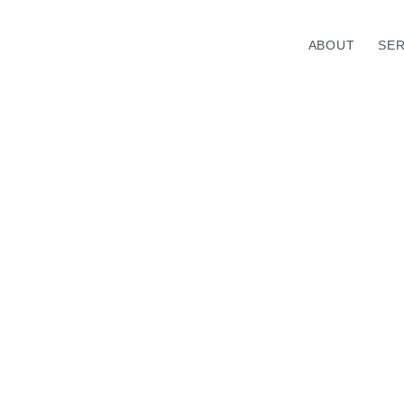
ABOUT
SER
VICE TOP
ABOUT TOP
WELL-BEING
TOP MESSAGE
MEDICAL HUMAN RESOURC
INFORMATION