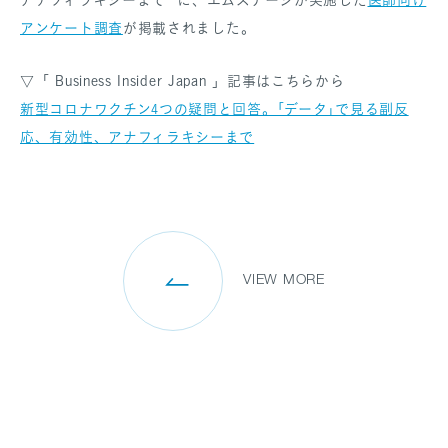
アンケート調査
が掲載されました。
▽「 Business Insider Japan 」記事はこちらから
SANPO NAVI
新型コロナワクチン4つの疑問と回答。｢データ｣で見る副反
DR.転職なび
応、有効性、アナフィラキシーまで
DR.アルなび
プライバシーポリシー
情報セキュリティに関する方針
医療人材事業許可内容について
フリーランスの皆様へ
VIEW MORE