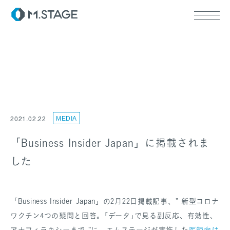
ABOUT TOP
代表挨拶
2021.02.22
MEDIA
会社情報
SERVICE TOP
ウェルビーイング
「Business Insider Japan」に掲載されま
医療人材
した
RECRUIT
「Business Insider Japan」の2月22日掲載記事、” 新型コロナ
ワクチン4つの疑問と回答。｢データ｣で見る副反応、有効性、
アナフィラキシーまで ”に、エムステージが実施した
医師向け