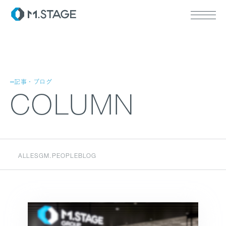
記事・ブログ
ABOUT TOP
COLUMN
代表挨拶
会社情報
SERVICE TOP
ウェルビーイング
医療人材
ALL
ESG
M.PEOPLE
BLOG
RECRUIT