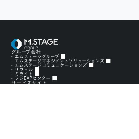
グループ会社
エムステージグループ
エムステージマネジメントソリューションズ
エムステージコミュニケーションズ
リウェル
ミライト
フジEAPセンター
サービスサイト
エムステージエージェント
病院事務職求職支援
健康経営トータルサポート
グループサービスサイト
医業承継サポート
COPYRIGHT © M.STAGE CO.,LTD.