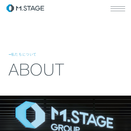
ABOUT TOP
私たちについて
代表挨拶
ABOUT
会社情報
SERVICE TOP
ウェルビーイング
医療人材
RECRUIT