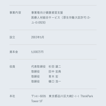
事業内容
事業場向け健康経営支援
医療人材総合サービス（厚生労働大臣許可13-
ユ-010928）
設立
2003年5月
資本金
5,000万円
役員
代表取締役 杉田 雄二
取締役 田中 宏典
取締役 青木 宏
取締役 樋口 浩一
本社
〒141-6005 東京都品川区大崎2-1-1 ThinkPark
Tower 5F