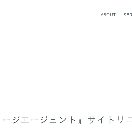
ABOUT
SER
VICE TOP
ABOUT TOP
WELL-BEING
TOP MESSAGE
MEDICAL HUMAN RESOURC
INFORMATION
テージエージェント』サイトリ