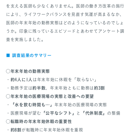
を支える医師も少なくありません。医師の働き方改革の施行
により、ライフワークバランスを見直す気運が高まるなか、
医師の年末年始の勤務実態はどのようになっているのでしょ
うか。印象に残っているエピソードとあわせてアンケート調
査を実施しました。
■
調査結果のサマリー
◯年末年始の勤務実態
約4人に1人
・
は年末年始に休暇を「取らない」
約半数
約3割
・勤務予定は
、年末年始ともに勤務は
◯年末年始の医療現場の実態と改善への要望
「水を飲む時間も…」
・
年末年始の医療現場の実態
「公平なシフト」
「代休制度」
・医療現場が望む
と
の整備
◯転職時の年末年始休暇の重要性
約8割
・
が転職時に年末年始休暇を重視