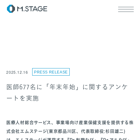
ABOUT TOP
代表挨拶
2025.12.16
PRESS RELEASE
会社情報
SERVICE TOP
ウェルビーイング
医師677名に「年末年始」に関するアンケ
医療人材
ートを実施
RECRUIT
医療人材総合サービス、事業場向け産業保健支援を提供する株
式会社エムステージ(東京都品川区、代表取締役:杉田雄二)
は、エムステージが運営する『Dr.転職なび』『Dr.アルなび』