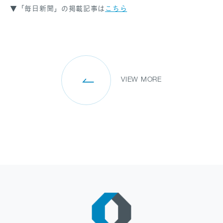
▼「毎日新聞」の掲載記事は
こちら
SANPO NAVI
DR.転職なび
DR.アルなび
VIEW MORE
プライバシーポリシー
情報セキュリティに関する方針
医療人材事業許可内容について
フリーランスの皆様へ