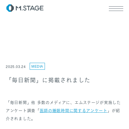
ABOUT TOP
代表挨拶
2025.03.24
MEDIA
会社情報
SERVICE TOP
ウェルビーイング
「毎日新聞」に掲載されました
医療人材
RECRUIT
「毎日新聞」他 多数のメディアに、エムステージが実施した
アンケート調査「
医師の睡眠時間に関するアンケート
」が紹
介されました。