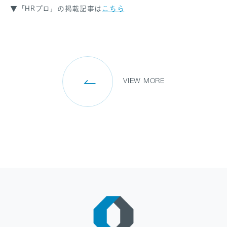
▼「HRプロ」の掲載記事は
こちら
SANPO NAVI
DR.転職なび
DR.アルなび
VIEW MORE
プライバシーポリシー
情報セキュリティに関する方針
医療人材事業許可内容について
フリーランスの皆様へ