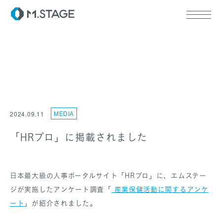
ABOUT TOP
代表挨拶
2024.09.11
MEDIA
会社情報
SERVICE TOP
ウェルビーイング
「HRプロ」に掲載されました
医療人材
RECRUIT
日本最大級の人事ポータルサイト「HRプロ」に、エムステー
ジが実施したアンケート調査「
産業保健活動に関するアンケ
ート
」が紹介されました。