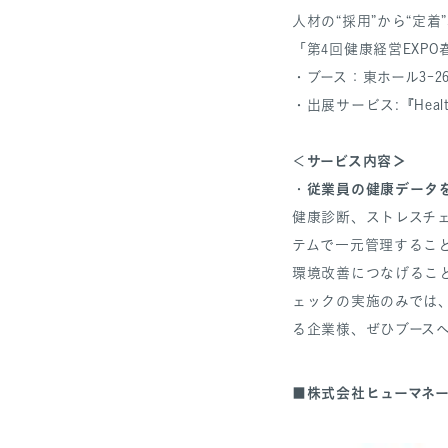
人材の“採用”から“定
「第4回健康経営EXP
・ブース：東ホール3-
・出展サービス:『Healt
サービス内容＞
＜
従業員の健康データを一
・
健康診断、ストレスチ
テムで一元管理するこ
環境改善につなげるこ
ェックの実施のみでは
る企業様、ぜひブース
株式会社ヒューマネ
■