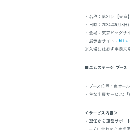
・名称：第21回【東京】
・日時：2024年5月8日(水)
・会場：東京ビッグサ
・展示会サイト：
https
※入場には必ず事前来
エムステージ ブース
■
・ブース位置：東ホール 
・主な出展サービス:『産
＜サービス内容＞
・選任から運営サポー
ニーズに合わせた産業