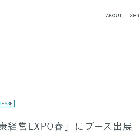
ABOUT
SER
VICE TOP
ABOUT TOP
WELL-BEING
TOP MESSAGE
MEDICAL HUMAN RESOURC
INFORMATION
LEASE
康経営EXPO春」にブース出展