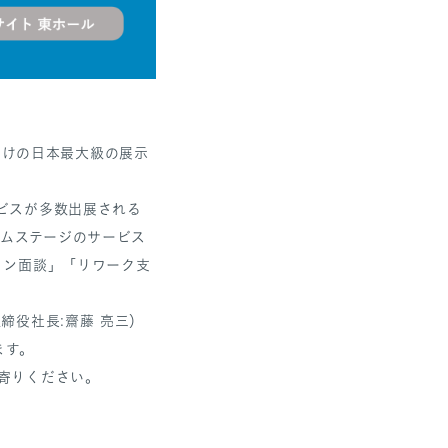
ス向けの⽇本最⼤級の展示
ビスが多数出展される
エムステージのサービス
イン面談」「リワーク支
締役社長:齋藤 亮三）
ます。
寄りください。