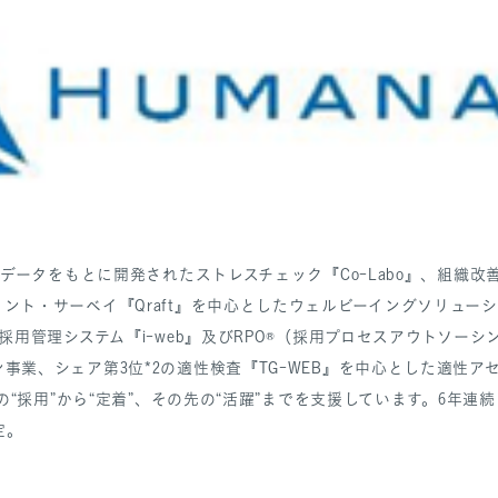
えるデータをもとに開発されたストレスチェック『Co-Labo』、組織
ント・サーベイ『Qraft』を中心としたウェルビーイングソリューショ
の採用管理システム『i-web』及びRPO®（採用プロセスアウトソー
事業、シェア第3位*2の適性検査『TG-WEB』を中心とした適性ア
材の“採用”から“定着”、その先の“活躍”までを支援しています。6年
定。