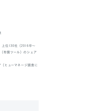
業
上位130社（2016卒～
ム（有償ツール）のシェア
ア（ヒューマネージ調査に