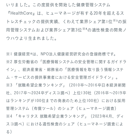
いりました。この度提供を開始した健康管理システム
『HealthCore』は、ヒューマネージが有する20年を超えるス
※
トレスチェックの提供実績、くわえて業界シェア第1位
³の採
※
用管理システムおよび業界シェア第3位
⁴の適性検査の開発ノ
ウハウより生まれました。
※1 健康経営®は、NPO法人健康経営研究会の登録商標です。
※2 厚生労働省の「医療情報システムの安全管理に関するガイドラ
イン」、経済産業省・総務省の「医療情報を取り扱う情報システ
ム・サービスの提供事業者における安全管理ガイドライン」。
※3 「就職希望企業ランキング」（2010卒～2016卒日本経済新聞
社、2017卒～2024卒ディスコ調べ）上位130社（2016卒～2019卒
はランキングが100位までの発表のため上位100社）における採用
管理システム（有償ツール）のシェア（ヒューマネージ調査）
※4 「キャリタス 就職希望企業ランキング」（2023年4月、ディ
スコ調べ）における適性検査のシェア（ヒューマネージ調査によ
る）