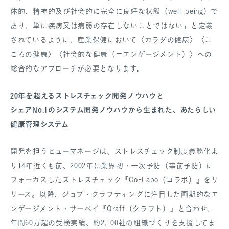
体的、精神的及び社会的に完全に良好な状態（well-being）で
あり、単に疾病又は病弱の存在しないことではない」と定義
されているように、産業保健において〈カラダの健康〉〈こ
ころの健康〉〈社会的な健康（＝エンゲージメント）〉への
総合的なアプローチが必要となります。
20年を超えるストレスチェック開発ノウハウと
シェアNo.1のシステム開発ノウハウから生まれた、あたらしい
健康管理システム
開発を担うヒューマネージは、ストレスチェック制度義務化よ
り14年近くも前、2002年に業界初・一次予防（事前予防）に
フォーカスしたストレスチェック『Co-Labo（コラボ）』をリ
リース。以降、ジョブ・クラフティングに注目した画期的なエ
ンゲージメント・サーベイ『Qraft（クラフト）』と合わせ、
年間60万超の受検実績、約2,100社の組織づくりを支援してま