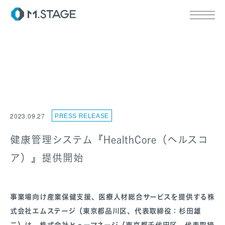
ABOUT TOP
代表挨拶
2023.09.27
PRESS RELEASE
会社情報
SERVICE TOP
ウェルビーイング
健康管理システム『HealthCore（ヘルスコ
医療人材
ア）』提供開始
RECRUIT
事業場向け産業保健支援、医療人材総合サービスを提供する株
式会社エムステージ（東京都品川区、代表取締役：杉田雄
二）は、株式会社ヒューマネージ（東京都千代田区、代表取締