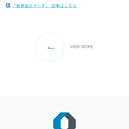
「勤務医のマーチ」 記事はこちら
SANPO NAVI
DR.転職なび
DR.アルなび
VIEW MORE
プライバシーポリシー
情報セキュリティに関する方針
医療人材事業許可内容について
フリーランスの皆様へ