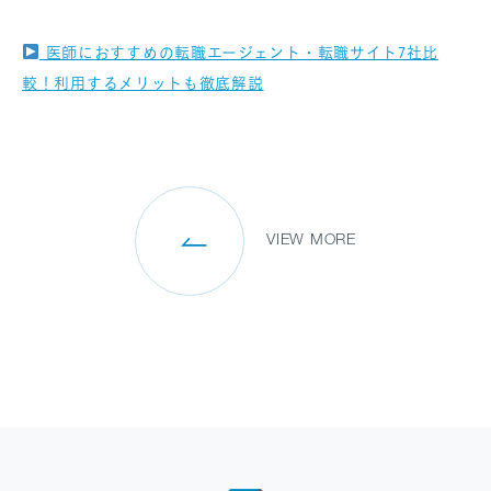
医師におすすめの転職エージェント・転職サイト7社比
較！利用するメリットも徹底解説
SANPO NAVI
DR.転職なび
DR.アルなび
プライバシーポリシー
情報セキュリティに関する方針
VIEW MORE
医療人材事業許可内容について
フリーランスの皆様へ