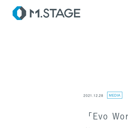
SER
2021.12.28
MEDIA
「Evo Wo