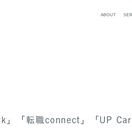
ABOUT
SER
VICE TOP
ABOUT TOP
WELL-BEING
TOP MESSAGE
MEDICAL HUMAN RESOURC
INFORMATION
rk」「転職connect」「UP Ca