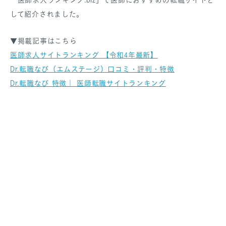
して紹介されました。
▼掲載記事はこちら
SANPO NAVI
医師求人サイトランキング 【令和4年最新】
DR.転職なび
Dr.転職なび（エムステージ）口コミ・評判・特徴
DR.アルなび
Dr.転職なび 特徴｜ 医師転職サイトランキング
プライバシーポリシー
情報セキュリティに関する方針
医療人材事業許可内容について
フリーランスの皆様へ