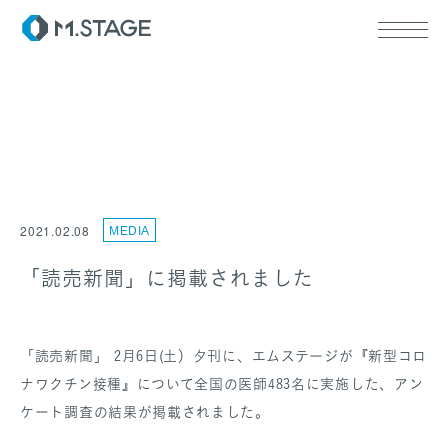
ABOUT TOP
代表挨拶
2021.02.08
MEDIA
会社情報
SERVICE TOP
ウェルビーイング
「読売新聞」に掲載されました
医療人材
RECRUIT
「読売新聞」 2月6日(土）夕刊に、エムステージが『新型コロ
ナワクチン接種』について全国の医師483名に実施した、アン
ケート調査の結果が掲載されました。