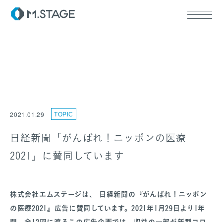
ABOUT TOP
代表挨拶
2021.01.29
TOPIC
会社情報
SERVICE TOP
ウェルビーイング
日経新聞「がんばれ！ニッポンの医療
医療人材
2021」に賛同しています
RECRUIT
株式会社エムステージは、 日経新聞の『がんばれ！ニッポン
の医療2021』広告に賛同しています。2021年1月29日より1年
間、全12回に渡るこの広告企画では、収益の一部が新型コロ