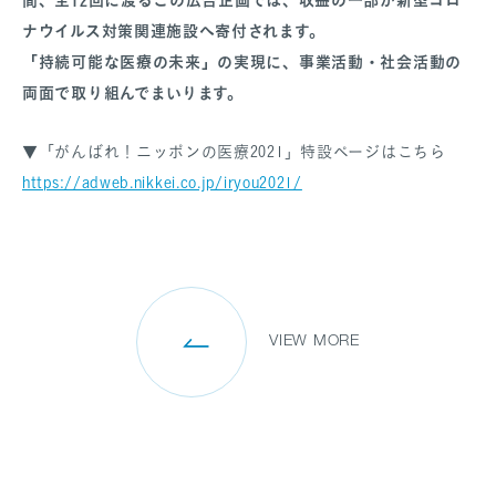
ナウイルス対策関連施設へ寄付されます。
「持続可能な医療の未来」の実現に、事業活動・社会活動の
両面で取り組んでまいります。
SANPO NAVI
DR.転職なび
▼「がんばれ！ニッポンの医療2021」特設ページはこちら
DR.アルなび
https://adweb.nikkei.co.jp/iryou2021/
プライバシーポリシー
情報セキュリティに関する方針
医療人材事業許可内容について
フリーランスの皆様へ
VIEW MORE